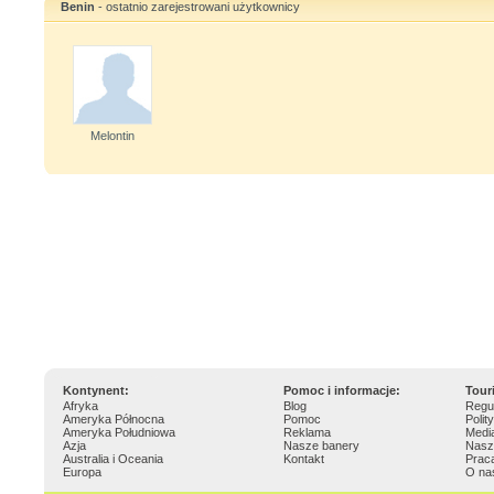
Benin
- ostatnio zarejestrowani użytkownicy
Melontin
Kontynent:
Pomoc i informacje:
Tour
Afryka
Blog
Regu
Ameryka Północna
Pomoc
Polit
Ameryka Południowa
Reklama
Medi
Azja
Nasze banery
Nasz
Australia i Oceania
Kontakt
Prac
Europa
O na