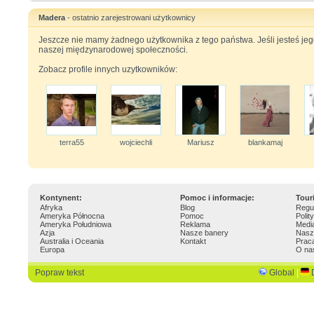
Madera
- ostatnio zarejestrowani użytkownicy
Jeszcze nie mamy żadnego użytkownika z tego państwa. Jeśli jesteś je
naszej międzynarodowej społeczności.
Zobacz profile innych uzytkowników:
terra55
wojciechli
Mariusz
blankamaj
Kontynent:
Pomoc i informacje:
Tour
Afryka
Blog
Regu
Ameryka Północna
Pomoc
Polit
Ameryka Południowa
Reklama
Medi
Azja
Nasze banery
Nasz
Australia i Oceania
Kontakt
Prac
Europa
O na
Popraw tekst
Global
|