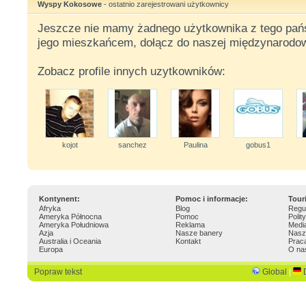
Wyspy Kokosowe
- ostatnio zarejestrowani użytkownicy
Jeszcze nie mamy żadnego użytkownika z tego państ
jego mieszkańcem, dołącz do naszej międzynarodow
Zobacz profile innych uzytkowników:
kojot
sanchez
Paulina
gobus1
Kontynent:
Pomoc i informacje:
Tour
Afryka
Blog
Regu
Ameryka Północna
Pomoc
Polit
Ameryka Południowa
Reklama
Medi
Azja
Nasze banery
Nasz
Australia i Oceania
Kontakt
Prac
Europa
O na
Popraw tekst
Global
|