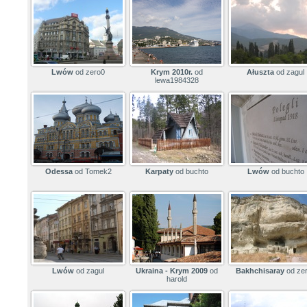
Lwów
od zero0
Krym 2010r.
od
Ałuszta
od zagul
lewa1984328
Odessa
od Tomek2
Karpaty
od buchto
Lwów
od buchto
Lwów
od zagul
Ukraina - Krym 2009
od
Bakhchisaray
od ze
harold