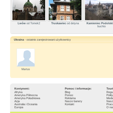
Lwów
od Tomek2
Truskawiec
od detyna
Kamieniec Podolski
buchto
Ukraina
- ostatnio zarejestrowani użytkownicy
Martus
Kontynent:
Pomoc i informacje:
Tour
Afryka
Blog
Regu
Ameryka Północna
Pomoc
Polit
Ameryka Południowa
Reklama
Medi
Azja
Nasze banery
Nasz
Australia i Oceania
Kontakt
Prac
Europa
O na