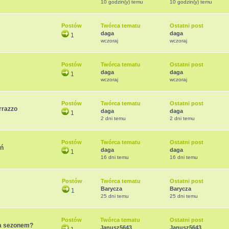
10 godzin(y) temu
10 godzin(y) temu
Postów
Twórca tematu
Ostatni post
daga
daga
1
wczoraj
wczoraj
Postów
Twórca tematu
Ostatni post
daga
daga
1
wczoraj
wczoraj
Postów
Twórca tematu
Ostatni post
rrazzo
daga
daga
1
2 dni temu
2 dni temu
Postów
Twórca tematu
Ostatni post
ań
daga
daga
1
16 dni temu
16 dni temu
Postów
Twórca tematu
Ostatni post
Barycza
Barycza
1
25 dni temu
25 dni temu
Postów
Twórca tematu
Ostatni post
za sezonem?
Janusz5643
Janusz5643