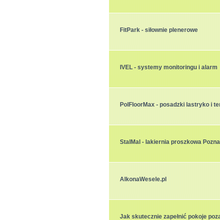
FitPark - siłownie plenerowe
IVEL - systemy monitoringu i alarm
PolFloorMax - posadzki lastryko i te
StalMal - lakiernia proszkowa Pozn
AlkonaWesele.pl
Jak skutecznie zapełnić pokoje po