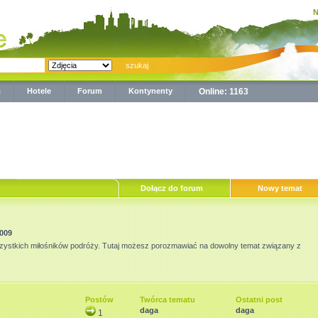
N
ć
Hotele
Forum
Kontynenty
Online: 1163
Dołącz do forum
Nowy temat
2009
zystkich miłośników podróży. Tutaj możesz porozmawiać na dowolny temat związany z
Postów
Twórca tematu
Ostatni post
daga
daga
1