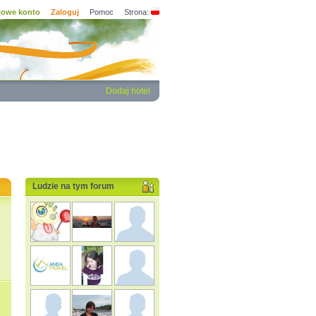
owe konto
Zaloguj
Pomoc
Strona:
Dodaj hotel
Ludzie na tym forum