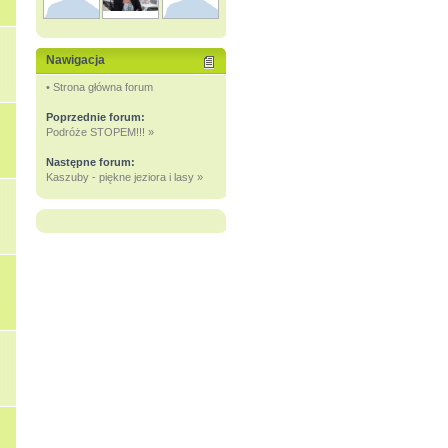
Nawigacja
• Strona główna forum
Poprzednie forum:
Podróże STOPEM!!! »
Następne forum:
Kaszuby - piękne jeziora i lasy »