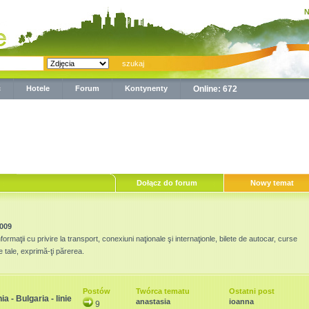
N
ć
Hotele
Forum
Kontynenty
Online: 672
Dołącz do forum
Nowy temat
2009
ormaţii cu privire la transport, conexiuni naţionale şi internaţionle, bilete de autocar, curse
e tale, exprimă-ţi părerea.
Postów
Twórca tematu
Ostatni post
a - Bulgaria - linie
anastasia
ioanna
9