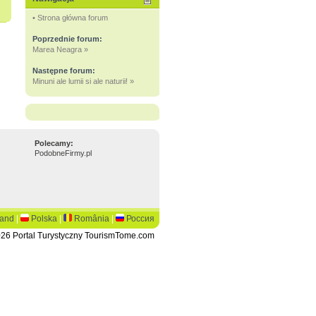
• Strona główna forum
Poprzednie forum:
Marea Neagra »
Następne forum:
Minuni ale lumii si ale naturii! »
Polecamy:
PodobneFirmy.pl
land
|
Polska
|
România
|
Россия
26 Portal Turystyczny TourismTome.com