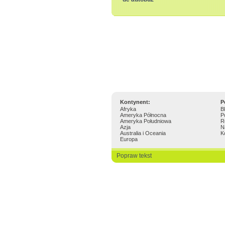
Kontynent:
P
Afryka
B
Ameryka Północna
P
Ameryka Południowa
R
Azja
N
Australia i Oceania
K
Europa
Popraw tekst