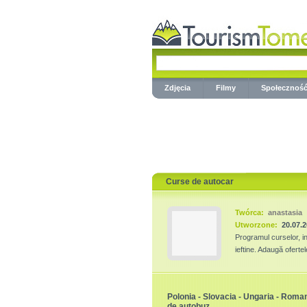
Zdjęcia
Filmy
Społecznoś
Curse de autocar
Twórca:
anastasia
Utworzone:
20.07.
Programul curselor, inf
ieftine. Adaugă ofertel
Polonia - Slovacia - Ungaria - Romani
de autobuz