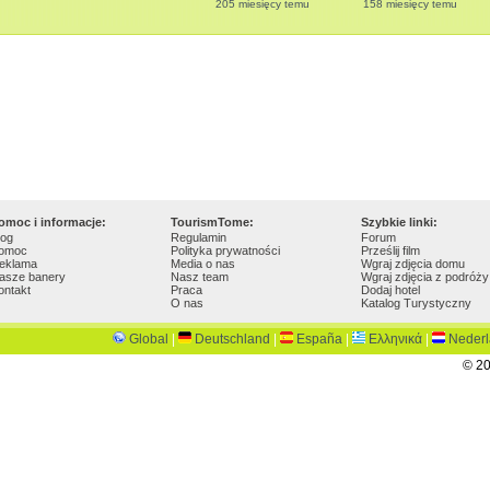
205 miesięcy temu
158 miesięcy temu
omoc i informacje:
TourismTome:
Szybkie linki:
log
Regulamin
Forum
omoc
Polityka prywatności
Prześlij film
eklama
Media o nas
Wgraj zdjęcia domu
asze banery
Nasz team
Wgraj zdjęcia z podróży
ontakt
Praca
Dodaj hotel
O nas
Katalog Turystyczny
Global
|
Deutschland
|
España
|
Ελληνικά
|
Neder
© 20