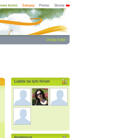
owe konto
Zaloguj
Pomoc
Strona:
Dodaj hotel
Ludzie na tym forum
Nawigacja