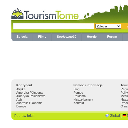
Zdjęcia
Filmy
Społeczność
Hotele
Forum
Kontynent:
Pomoc i informacje:
Tour
Afryka
Blog
Regu
Ameryka Północna
Pomoc
Polit
Ameryka Południowa
Reklama
Medi
Azja
Nasze banery
Nasz
Australia i Oceania
Kontakt
Prac
Europa
O na
Popraw tekst
Global
|