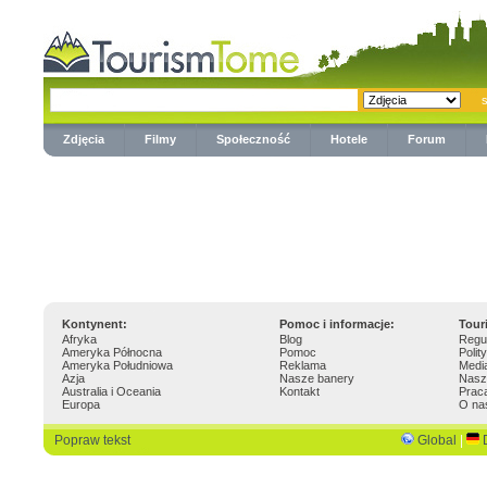
Zdjęcia
Filmy
Społeczność
Hotele
Forum
Kontynent:
Pomoc i informacje:
Tour
Afryka
Blog
Regu
Ameryka Północna
Pomoc
Polit
Ameryka Południowa
Reklama
Medi
Azja
Nasze banery
Nasz
Australia i Oceania
Kontakt
Prac
Europa
O na
Popraw tekst
Global
|