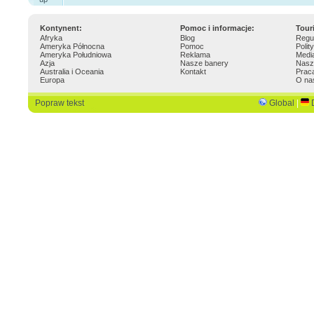
Kontynent:
Pomoc i informacje:
Tour
Afryka
Blog
Regu
Ameryka Północna
Pomoc
Polit
Ameryka Południowa
Reklama
Medi
Azja
Nasze banery
Nasz
Australia i Oceania
Kontakt
Prac
Europa
O na
Popraw tekst
Global
|