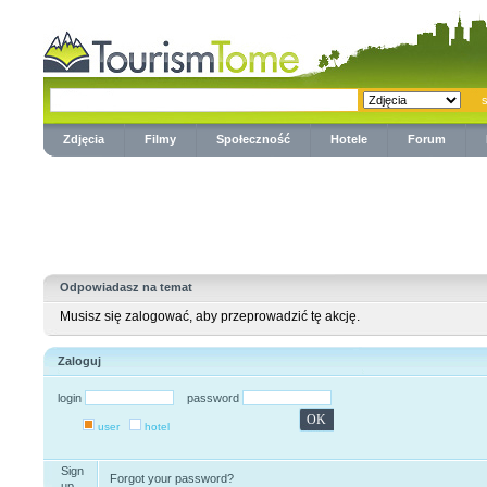
Zdjęcia
Filmy
Społeczność
Hotele
Forum
Odpowiadasz na temat
Musisz się zalogować, aby przeprowadzić tę akcję.
Zaloguj
login
password
user
hotel
Sign
Forgot your password?
up