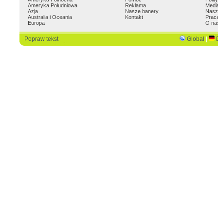
Ameryka Południowa
Reklama
Medi
Azja
Nasze banery
Nasz
Australia i Oceania
Kontakt
Prac
Europa
O na
Popraw tekst
Global
|