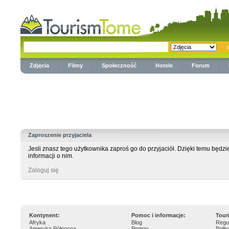
Zdjęcia
Filmy
Społeczność
Hotele
Forum
Zaproszenie przyjaciela
Jesli znasz tego użytkownika zaproś go do przyjaciół. Dzięki temu będz
informacji o nim.
Zaloguj się
Kontynent:
Pomoc i informacje:
Tour
Afryka
Blog
Regu
Ameryka Północna
Pomoc
Polit