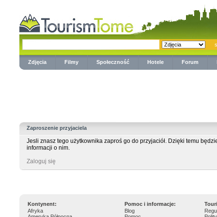
Zdjęcia
Filmy
Społeczność
Hotele
Forum
Zaproszenie przyjaciela
Jesli znasz tego użytkownika zaproś go do przyjaciół. Dzięki temu będz
informacji o nim.
Zaloguj się
Kontynent:
Pomoc i informacje:
Tour
Afryka
Blog
Regu
Ameryka Północna
Pomoc
Polit