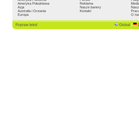
Ameryka Południowa
Reklama
Medi
Azja
Nasze banery
Nasz
Australia i Oceania
Kontakt
Prac
Europa
O na
Popraw tekst
Global
|