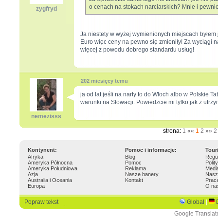
o cenach na stokach narciarskich? Mnie i pewnie 
zygfryd
Ja niestety w wyżej wymienionych miejscach byłe
Euro więc ceny na pewno się zmieniły! Za wyciągi 
więcej z powodu dobrego standardu usług!
202 miesięcy temu
ja od lat jeśli na narty to do Włoch albo w Polskie 
warunki na Słowacji. Powiedzcie mi tylko jak z utrz
nemezisss
strona:
1
««
1
2
»»
2
Kontynent:
Pomoc i informacje:
Tour
Afryka
Blog
Regu
Ameryka Północna
Pomoc
Polit
Ameryka Południowa
Reklama
Medi
Azja
Nasze banery
Nasz
Australia i Oceania
Kontakt
Prac
Europa
O na
Popraw tekst
Global
|
Google Translat