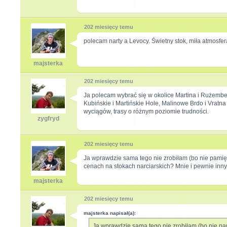
202 miesięcy temu
polecam narty a Levocy. Świetny stok, miła atmosfe
majsterka
202 miesięcy temu
Ja polecam wybrać się w okolice Martina i Rużembe
Kubińskie i Martińskie Hole, Malinowe Brdo i Vratn
wyciągów, trasy o różnym poziomie trudności.
zygfryd
202 miesięcy temu
Ja wprawdzie sama tego nie zrobiłam (bo nie pami
cenach na stokach narciarskich? Mnie i pewnie innyc
majsterka
202 miesięcy temu
majsterka napisał(a):
Ja wprawdzie sama tego nie zrobiłam (bo nie p