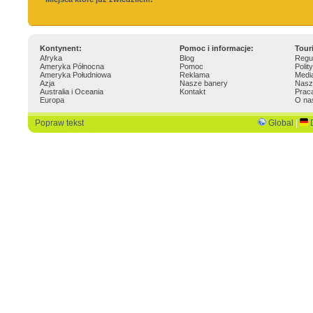
Kontynent:
Pomoc i informacje:
Tour
Afryka
Blog
Regu
Ameryka Północna
Pomoc
Polit
Ameryka Południowa
Reklama
Medi
Azja
Nasze banery
Nasz
Australia i Oceania
Kontakt
Prac
Europa
O na
Popraw tekst
Global
|