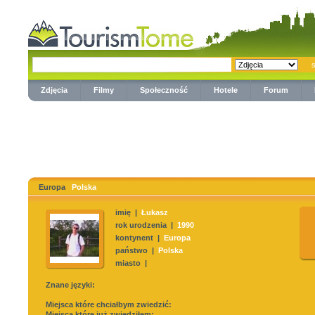
Zdjęcia
Filmy
Społeczność
Hotele
Forum
Europa
Polska
imię |
Łukasz
rok urodzenia |
1990
kontynent |
Europa
państwo |
Polska
miasto |
Znane języki:
Miejsca które chciałbym zwiedzić:
Miejsca które już zwiedziłem: