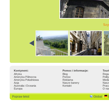
Szy
Kontynent:
Pomoc i informacje:
Tour
Afryka
Blog
Regu
Ameryka Północna
Pomoc
Polit
Ameryka Południowa
Reklama
Medi
Azja
Nasze banery
Nasz
Australia i Oceania
Kontakt
Prac
Europa
O na
Popraw tekst
Global
|