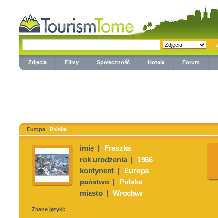
Zdjęcia
Filmy
Społeczność
Hotele
Forum
Europa
Polska
imię |
Fraszka
rok urodzenia |
1966
kontynent |
Europa
państwo |
Polska
miasto |
Wrocław
Znane języki: