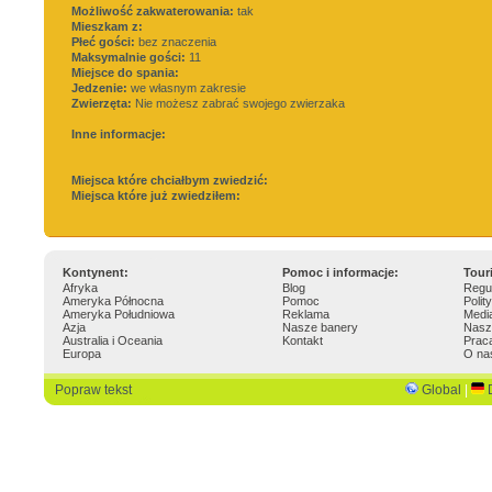
Możliwość zakwaterowania:
tak
Mieszkam z:
Płeć gości:
bez znaczenia
Maksymalnie gości:
11
Miejsce do spania:
Jedzenie:
we własnym zakresie
Zwierzęta:
Nie możesz zabrać swojego zwierzaka
Inne informacje:
Miejsca które chciałbym zwiedzić:
Miejsca które już zwiedziłem:
Kontynent:
Pomoc i informacje:
Tour
Afryka
Blog
Regu
Ameryka Północna
Pomoc
Polit
Ameryka Południowa
Reklama
Medi
Azja
Nasze banery
Nasz
Australia i Oceania
Kontakt
Prac
Europa
O na
Popraw tekst
Global
|