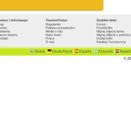
omoc i informacje:
TourismTome:
Szybkie linki:
log
Regulamin
Forum
omoc
Polityka prywatności
Prześlij film
eklama
Media o nas
Wgraj zdjęcia domu
asze banery
Nasz team
Wgraj zdjęcia z podróży
ontakt
Praca
Dodaj hotel
O nas
Katalog Turystyczny
Global
|
Deutschland
|
España
|
Ελληνικά
|
Neder
© 20