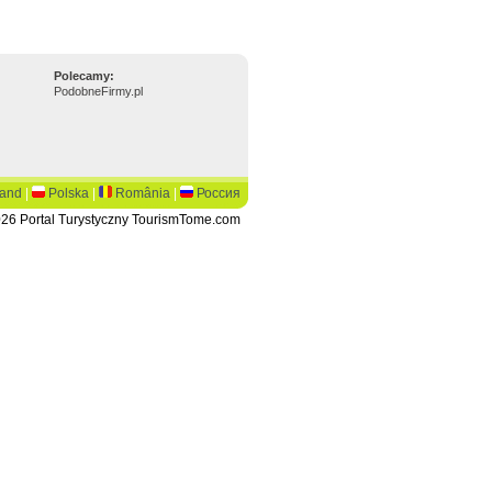
Polecamy:
PodobneFirmy.pl
land
|
Polska
|
România
|
Россия
26 Portal Turystyczny TourismTome.com