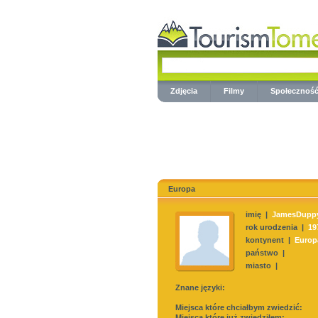
Zdjęcia
Filmy
Społecznoś
Europa
imię |
JamesDupp
rok urodzenia |
19
kontynent |
Europ
państwo |
miasto |
Znane języki:
Miejsca które chciałbym zwiedzić:
Miejsca które już zwiedziłem: