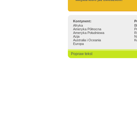
Kontynent:
P
Afryka
B
Ameryka Północna
P
Ameryka Południowa
R
Azja
N
Australia i Oceania
K
Europa
Popraw tekst