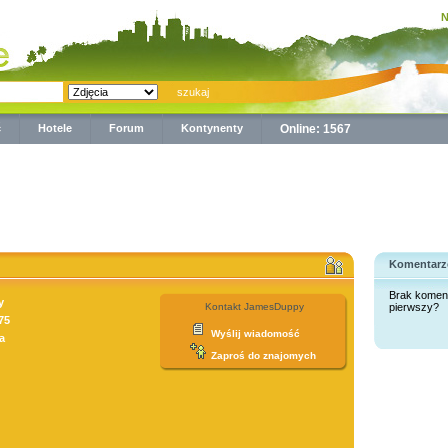
N
ć
Hotele
Forum
Kontynenty
Online: 1567
Komentarz
Brak komen
y
Kontakt JamesDuppy
pierwszy?
75
Wyślij wiadomość
a
Zaproś do znajomych