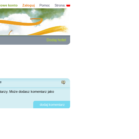
owe konto
Zaloguj
Pomoc
Strona:
Dodaj hotel
e
tarzy. Może dodasz komentarz jako
dodaj komentarz