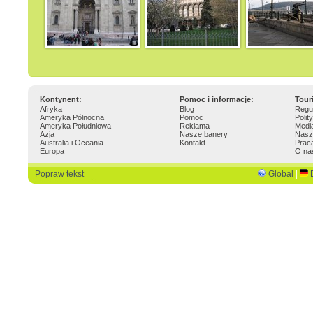
Kontynent:
Pomoc i informacje:
Tour
Afryka
Blog
Regu
Ameryka Północna
Pomoc
Polit
Ameryka Południowa
Reklama
Medi
Azja
Nasze banery
Nasz
Australia i Oceania
Kontakt
Prac
Europa
O na
Popraw tekst
Global
|