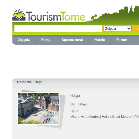
Zdjęcia
Filmy
Społeczność
Hotele
Forum
Holandia
Haga
Haga
Od:
Marii
Opis:
Miasto w zachodniej Holandii nad Morzem P