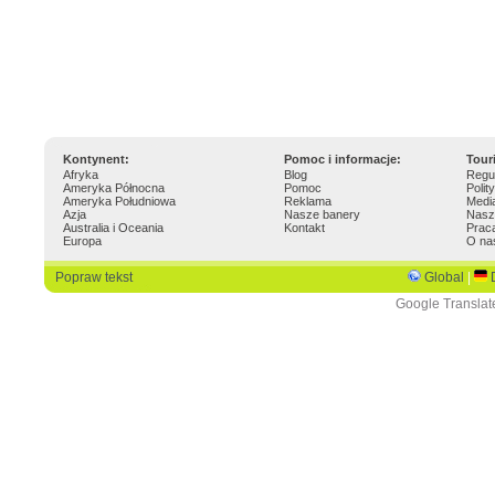
Kontynent:
Pomoc i informacje:
Tour
Afryka
Blog
Regu
Ameryka Północna
Pomoc
Polit
Ameryka Południowa
Reklama
Medi
Azja
Nasze banery
Nasz
Australia i Oceania
Kontakt
Prac
Europa
O na
Popraw tekst
Global
|
Google Translat