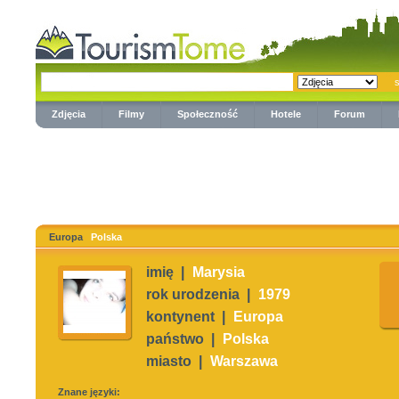
Zdjęcia
Filmy
Społeczność
Hotele
Forum
Europa
Polska
imię |
Marysia
rok urodzenia |
1979
kontynent |
Europa
państwo |
Polska
miasto |
Warszawa
Znane języki: