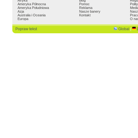
Afryka
Blog
Regu
Ameryka Północna
Pomoc
Polit
Ameryka Południowa
Reklama
Medi
Azja
Nasze banery
Nasz
Australia i Oceania
Kontakt
Prac
Europa
O na
Popraw tekst
Global
|