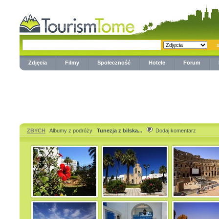
Zdjęcia
Filmy
Społeczność
Hotele
Forum
ZBYCH
Albumy z podróży
Tunezja z bilska...
Dodaj komentarz