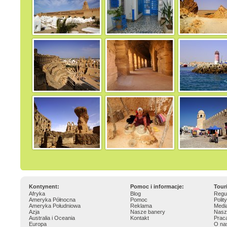
Kontynent:
Pomoc i informacje:
Tour
Afryka
Blog
Regu
Ameryka Północna
Pomoc
Polit
Ameryka Południowa
Reklama
Medi
Azja
Nasze banery
Nasz
Australia i Oceania
Kontakt
Prac
Europa
O na