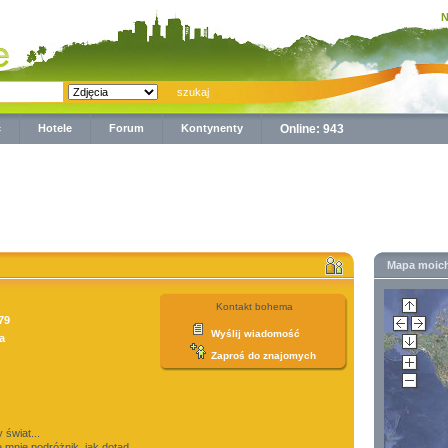
N
ć
Hotele
Forum
Kontynenty
Online: 943
Mapa moic
Kontakt bohema
79
Wyślij wiadomość
a
Zaproś do znajomych
 świat...
mnie podróżnik, jak dotąd