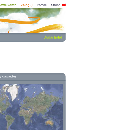
owe konto
Zaloguj
Pomoc
Strona:
Dodaj hotel
h albumów