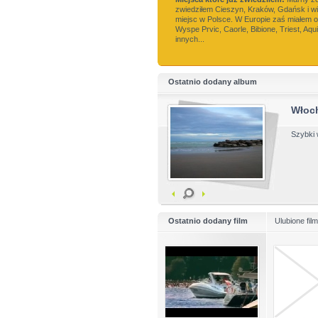
zwiedziłem Cieszyn, Kraków, Gdańsk i wi
miejsc w Polsce. W Europie zaś miałem 
Wyspe Prvic, Caorle, Bibione, Triest, Aqui
innych...
Ostatnio dodany album
Włoc
Szybki 
Ostatnio dodany film
Ulubione fil