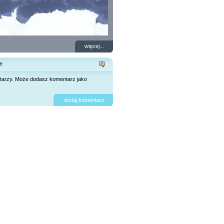
więcej...
e
tarzy. Może dodasz komentarz jako
dodaj komentarz