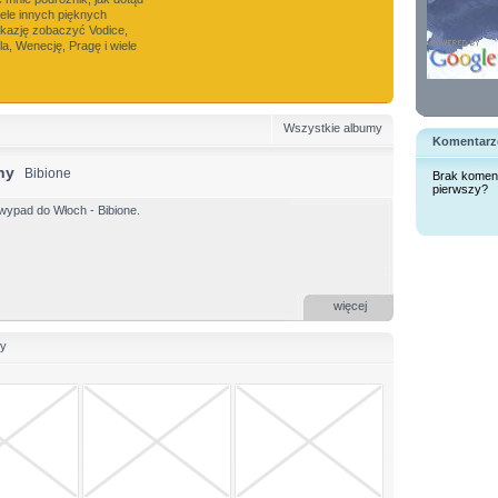
ele innych pięknych
okazję zobaczyć Vodice,
la, Wenecję, Pragę i wiele
Wszystkie albumy
Komentarz
hy
Bibione
Brak komen
pierwszy?
wypad do Włoch - Bibione.
więcej
my