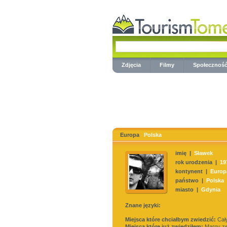
Zdjęcia
Filmy
Społecznoś
Europa
Polska
imię |
Sławek
rok urodzenia |
19
kontynent |
Europ
państwo |
Polska
miasto |
Gdynia
Znane języki:
Miejsca które chciałbym zwiedzić:
Cały
Miejsca które już zwiedziłem:
Marny ze 