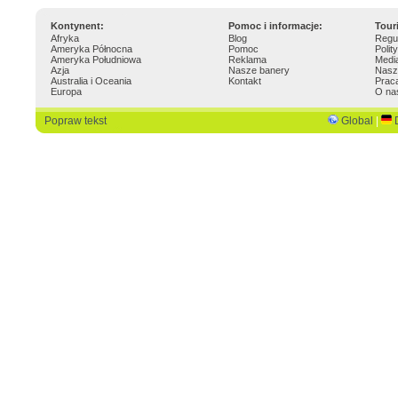
Kontynent:
Pomoc i informacje:
Tour
Afryka
Blog
Regu
Ameryka Północna
Pomoc
Polit
Ameryka Południowa
Reklama
Medi
Azja
Nasze banery
Nasz
Australia i Oceania
Kontakt
Prac
Europa
O na
Popraw tekst
Global
|