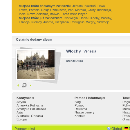
Miejsca które chciałbym zwiedzić:
Ukraina, Białoruś, Litwa,
Łotwa, Estonia, Rosja,Uzbekistan, Iran, Maroko, Chiny, Indonezja,
Indie, Nowa Zelandia, Boliwia... oraz wiele innych...
Miejsca które już zwiedziłem:
Norwegia, Dania,Czechy, Włochy,
Francja, Niemcy, Austria, Hiszpania, Portugalia, Węgry, Słowacja
Ostatnio dodany album
Włochy
Venezia
architektura
Kontynent:
Pomoc i informacje:
Tour
Afryka
Blog
Regu
Ameryka Północna
Pomoc
Polit
Ameryka Południowa
Reklama
Medi
Azja
Nasze banery
Nasz
Australia i Oceania
Kontakt
Prac
Europa
O na
Popraw tekst
Global
|