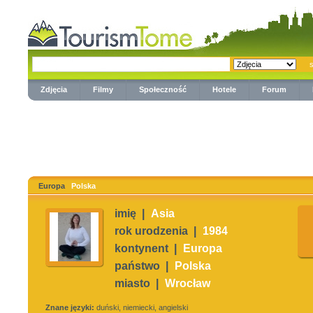
Zdjęcia
Filmy
Społeczność
Hotele
Forum
Europa
Polska
imię |
Asia
rok urodzenia |
1984
kontynent |
Europa
państwo |
Polska
miasto |
Wrocław
Znane języki:
duński, niemiecki, angielski