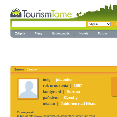
Zdjęcia
Filmy
Społeczność
Hotele
Forum
Europa
Czechy
imię |
jolapoker
rok urodzenia |
1987
kontynent |
Europa
państwo |
Czechy
miasto |
Jablonec nad Nisou
Znane języki:
O mnie:
http://www.fentanylpatch.org/fentanyl-patch-get-your-