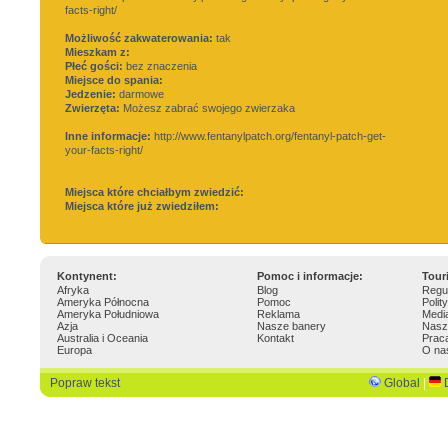
facts-right/
Możliwość zakwaterowania:
tak
Mieszkam z:
Płeć gości:
bez znaczenia
Miejsce do spania:
Jedzenie:
darmowe
Zwierzęta:
Możesz zabrać swojego zwierzaka
Inne informacje:
http://www.fentanylpatch.org/fentanyl-patch-get-
your-facts-right/
Miejsca które chciałbym zwiedzić:
Miejsca które już zwiedziłem:
Kontynent:
Pomoc i informacje:
Tour
Afryka
Blog
Regu
Ameryka Północna
Pomoc
Polit
Ameryka Południowa
Reklama
Medi
Azja
Nasze banery
Nasz
Australia i Oceania
Kontakt
Prac
Europa
O na
Popraw tekst
Global
|