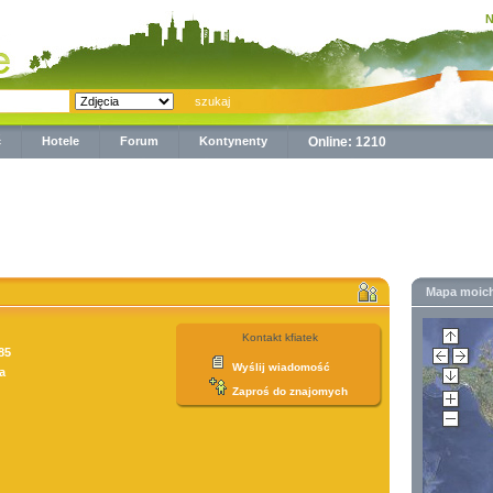
N
ć
Hotele
Forum
Kontynenty
Online: 1210
Mapa moic
Kontakt kfiatek
85
Wyślij wiadomość
a
Zaproś do znajomych