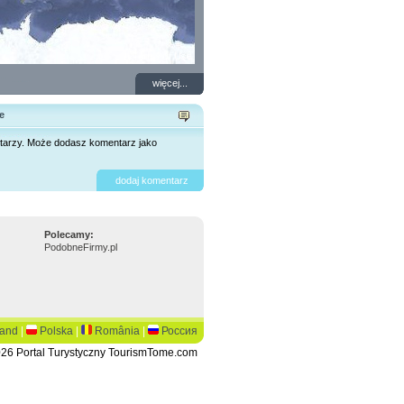
więcej...
e
tarzy. Może dodasz komentarz jako
dodaj komentarz
Polecamy:
PodobneFirmy.pl
land
|
Polska
|
România
|
Россия
26 Portal Turystyczny TourismTome.com