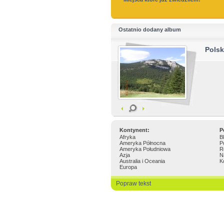
Ostatnio dodany album
Pols
Kontynent:
P
Afryka
B
Ameryka Północna
P
Ameryka Południowa
R
Azja
N
Australia i Oceania
K
Europa
Popraw tekst