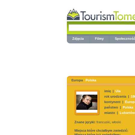
Zdjęcia
Filmy
Społecznoś
Europa
Polska
imię |
Ula
rok urodzenia |
19
kontynent |
Europ
państwo |
Polska
miasto |
Lubartów
Znane języki:
francuski, włoski
Miejsca które chciałbym zwiedzić:
Miejsca które już zwiedziłem: