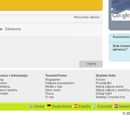
Wszystkie albumy
ka
Zakopane
Komentarz
Brak komen
pierwszy?
więcej
omoc i informacje:
TourismTome:
Szybkie linki:
log
Regulamin
Forum
omoc
Polityka prywatności
Prześlij film
eklama
Media o nas
Wgraj zdjęcia domu
asze banery
Nasz team
Wgraj zdjęcia z podróży
ontakt
Praca
Dodaj hotel
O nas
Katalog Turystyczny
Global
|
Deutschland
|
España
|
Ελληνικά
|
Neder
© 20