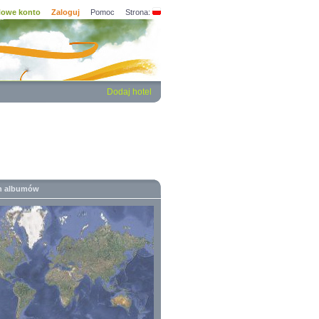
owe konto
Zaloguj
Pomoc
Strona:
Dodaj hotel
h albumów