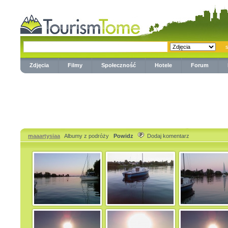
Zdjęcia
Filmy
Społeczność
Hotele
Forum
maaartysiaa
Albumy z podróży
Powidz
Dodaj komentarz