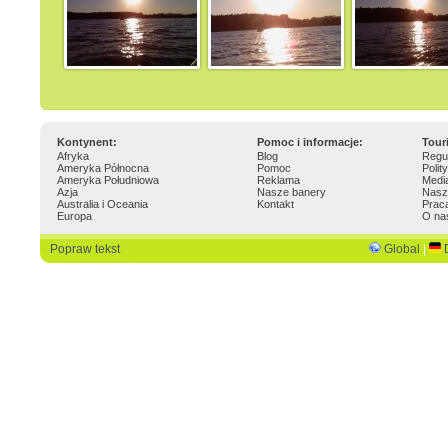
Kontynent:
Pomoc i informacje:
Tour
Afryka
Blog
Regu
Ameryka Północna
Pomoc
Polit
Ameryka Południowa
Reklama
Medi
Azja
Nasze banery
Nasz
Australia i Oceania
Kontakt
Prac
Europa
O na
Popraw tekst
Global
|