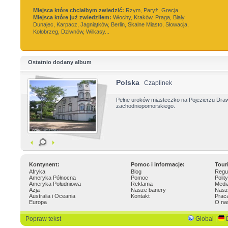
Miejsca które chciałbym zwiedzić:
Rzym, Paryż, Grecja
Miejsca które już zwiedziłem:
Włochy, Kraków, Praga, Biały
Dunajec, Karpacz, Jagniątków, Berlin, Skalne Miasto, Słowacja,
Kołobrzeg, Dziwnów, Wilkasy...
Ostatnio dodany album
Polska
Czaplinek
Pełne uroków miasteczko na Pojezierzu Dra
zachodniopomorskiego.
Kontynent:
Pomoc i informacje:
Tour
Afryka
Blog
Regu
Ameryka Północna
Pomoc
Polit
Ameryka Południowa
Reklama
Medi
Azja
Nasze banery
Nasz
Australia i Oceania
Kontakt
Prac
Europa
O na
Popraw tekst
Global
|