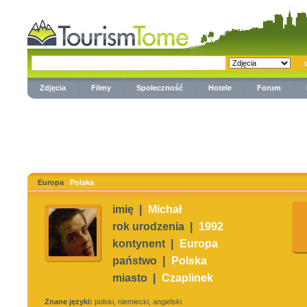
Zdjęcia
Filmy
Społeczność
Hotele
Forum
Europa
Polska
imię |
Michał
rok urodzenia |
1992
kontynent |
Europa
państwo |
Polska
miasto |
Czaplinek
Znane języki:
polski, niemiecki, angielski