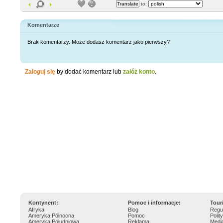
to:
Komentarze
Brak komentarzy. Może dodasz komentarz jako pierwszy?
Zaloguj się
by dodać komentarz lub
załóż konto
.
Kontynent:
Pomoc i informacje:
Tour
Afryka
Blog
Regu
Ameryka Północna
Pomoc
Polit
Ameryka Południowa
Reklama
Medi