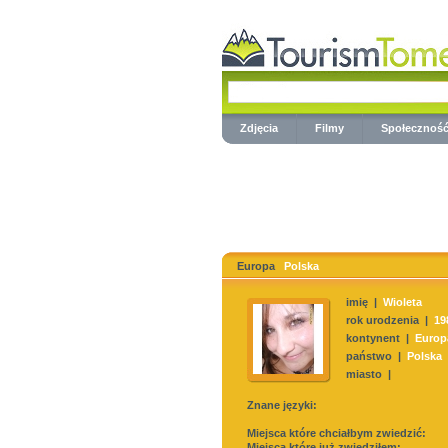
Zdjęcia
Filmy
Społecznoś
Europa
Polska
imię |
Wioleta
rok urodzenia |
19
kontynent |
Europ
państwo |
Polska
miasto |
Znane języki:
Miejsca które chciałbym zwiedzić:
Miejsca które już zwiedziłem: