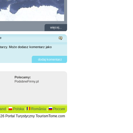
więcej...
e
tarzy. Może dodasz komentarz jako
dodaj komentarz
Polecamy:
PodobneFirmy.pl
land
|
Polska
|
România
|
Россия
26 Portal Turystyczny TourismTome.com