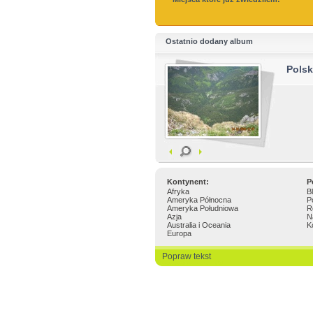
Ostatnio dodany album
Pols
Kontynent:
P
Afryka
B
Ameryka Północna
P
Ameryka Południowa
R
Azja
N
Australia i Oceania
K
Europa
Popraw tekst