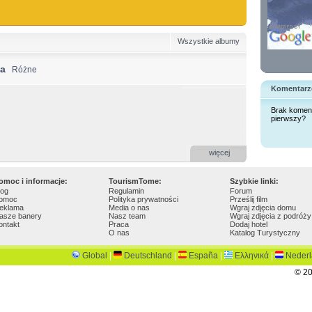
Wszystkie albumy
ka
Różne
Komentarz
Brak komen
pierwszy?
więcej
omoc i informacje:
TourismTome:
Szybkie linki:
log
Regulamin
Forum
omoc
Polityka prywatności
Prześlij film
eklama
Media o nas
Wgraj zdjęcia domu
asze banery
Nasz team
Wgraj zdjęcia z podróży
ontakt
Praca
Dodaj hotel
O nas
Katalog Turystyczny
Global
|
Deutschland
|
España
|
Ελληνικά
|
Neder
© 20