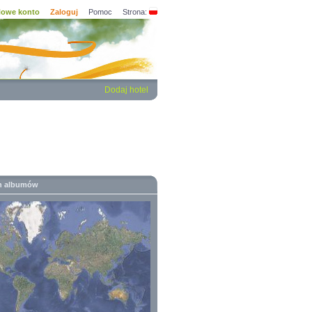
owe konto
Zaloguj
Pomoc
Strona:
Dodaj hotel
h albumów