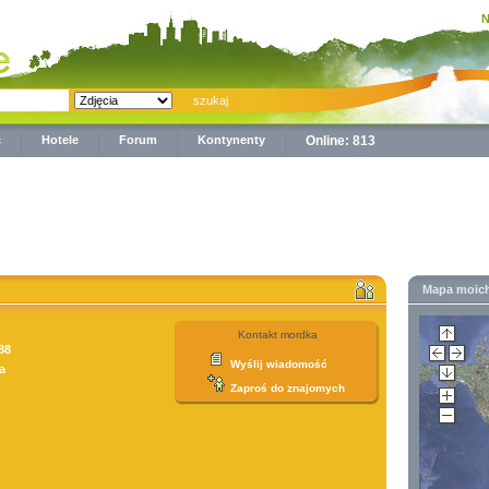
N
ć
Hotele
Forum
Kontynenty
Online: 813
Mapa moic
Kontakt mordka
88
Wyślij wiadomość
a
Zaproś do znajomych