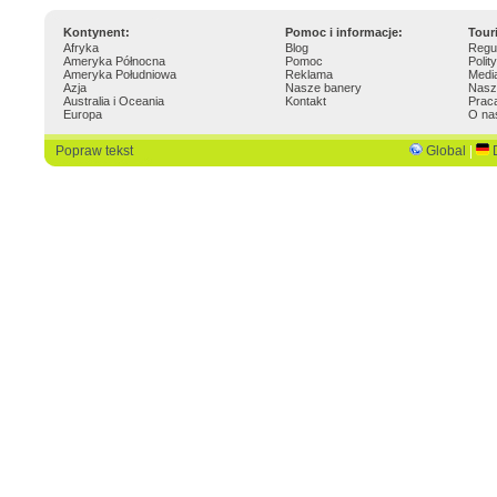
Kontynent:
Pomoc i informacje:
Tour
Afryka
Blog
Regu
Ameryka Północna
Pomoc
Polit
Ameryka Południowa
Reklama
Medi
Azja
Nasze banery
Nasz
Australia i Oceania
Kontakt
Prac
Europa
O na
Popraw tekst
Global
|