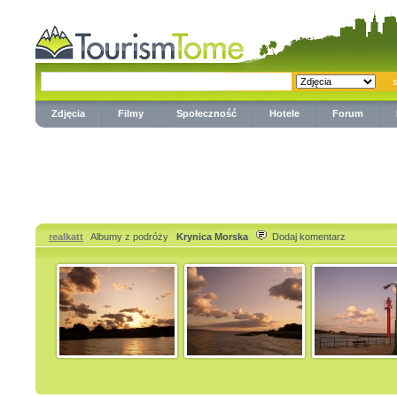
Zdjęcia
Filmy
Społeczność
Hotele
Forum
realkatt
Albumy z podróży
Krynica Morska
Dodaj komentarz