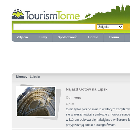
Zdjęcia
Filmy
Społeczność
Hotele
Forum
Niemcy
Leipzig
Najazd Gotów na Lipsk
Od:
vors
Opis:
to nie tylko piękne miasto w którym zabytkow
się w niesamowitej symbiozie z nowoczesnośc
w którym odbywa się największy w Europie fe
przyjeżdżają ludzie z całego świata