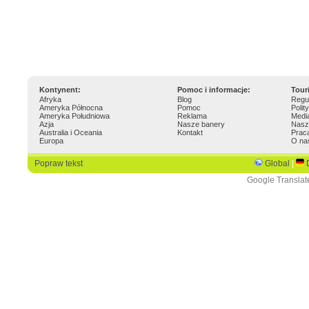
Kontynent:
Pomoc i informacje:
Tour
Afryka
Blog
Regu
Ameryka Północna
Pomoc
Polit
Ameryka Południowa
Reklama
Medi
Azja
Nasze banery
Nasz
Australia i Oceania
Kontakt
Prac
Europa
O na
Popraw tekst
Global
|
Google Translat