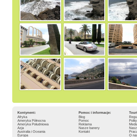
Kontynent:
Pomoc i informacje:
Tour
Afryka
Blog
Regu
Ameryka Północna
Pomoc
Polit
Ameryka Południowa
Reklama
Medi
Azja
Nasze banery
Nasz
Australia i Oceania
Kontakt
Prac
Europa
O na