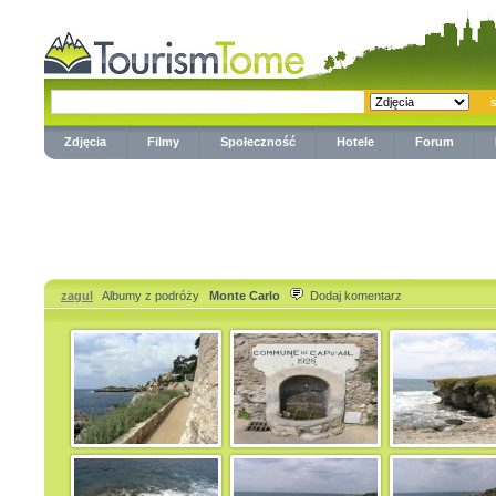
Zdjęcia
Filmy
Społeczność
Hotele
Forum
zagul
Albumy z podróży
Monte Carlo
Dodaj komentarz