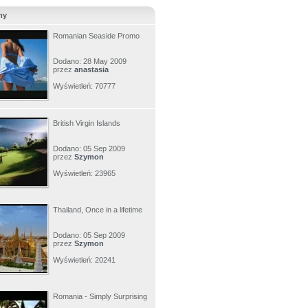
my
Romanian Seaside Promo
Dodano: 28 May 2009
przez
anastasia
Wyświetleń: 70777
British Virgin Islands
Dodano: 05 Sep 2009
przez
Szymon
Wyświetleń: 23965
Thailand, Once in a lifetime
Dodano: 05 Sep 2009
przez
Szymon
Wyświetleń: 20241
Romania - Simply Surprising