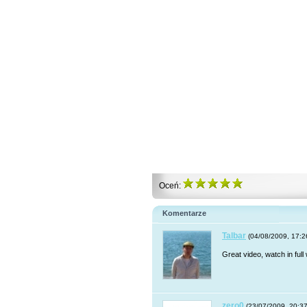
Oceń:
Komentarze
Talbar
(04/08/2009, 17:2
Great video, watch in full
zero0
(23/07/2009, 20:37