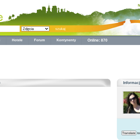
N
ć
Hotele
Forum
Kontynenty
Online: 870
n
Informacj
to