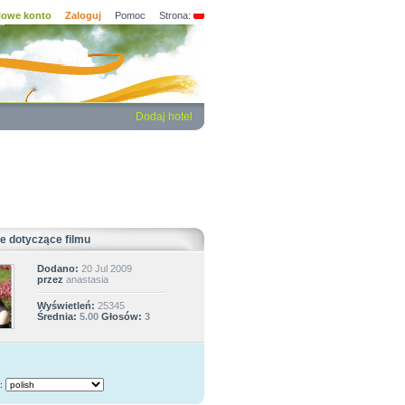
owe konto
Zaloguj
Pomoc
Strona:
Dodaj hotel
e dotyczące filmu
Dodano:
20 Jul 2009
przez
anastasia
Wyświetleń:
25345
Średnia:
5.00
Głosów:
3
: