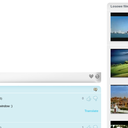
Losowe fil
0
6)
 window :)
Translate
1
)