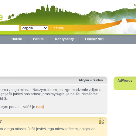
N
ć
Hotele
Forum
Kontynenty
Online: 985
Afryka
»
Sudan
AdWords
umu z tego miasta. Naszym celem jest zgromadzenie zdjęć ze
więc jeśli jakieś posiadasz, prosimy wgraj je na TourismTome.
asta.
szym portalu, załóż je
tutaj
cy
 z tego miasta. Jeśli jesteś jego mieszkańcem, dołącz do
.