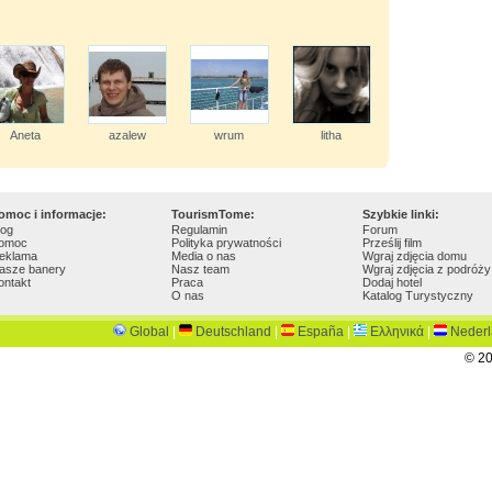
Aneta
azalew
wrum
litha
omoc i informacje:
TourismTome:
Szybkie linki:
log
Regulamin
Forum
omoc
Polityka prywatności
Prześlij film
eklama
Media o nas
Wgraj zdjęcia domu
asze banery
Nasz team
Wgraj zdjęcia z podróży
ontakt
Praca
Dodaj hotel
O nas
Katalog Turystyczny
Global
|
Deutschland
|
España
|
Ελληνικά
|
Neder
© 20