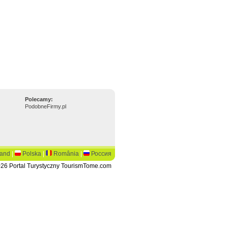
Polecamy:
PodobneFirmy.pl
land
|
Polska
|
România
|
Россия
26 Portal Turystyczny TourismTome.com