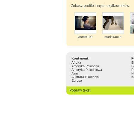
Zobacz profile innych uzytkowników:
jasmin100
mariskacze
Kontynent:
P
Afryka
B
Ameryka Północna
P
Ameryka Południowa
R
Azja
N
Australia i Oceania
K
Europa
Popraw tekst