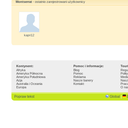
Montserrat
- ostatnio zarejestrowani użytkownicy
kapri12
Kontynent:
Pomoc i informacje:
Tour
Afryka
Blog
Regu
Ameryka Północna
Pomoc
Polit
Ameryka Południowa
Reklama
Medi
Azja
Nasze banery
Nasz
Australia i Oceania
Kontakt
Prac
Europa
O na
Popraw tekst
Global
|