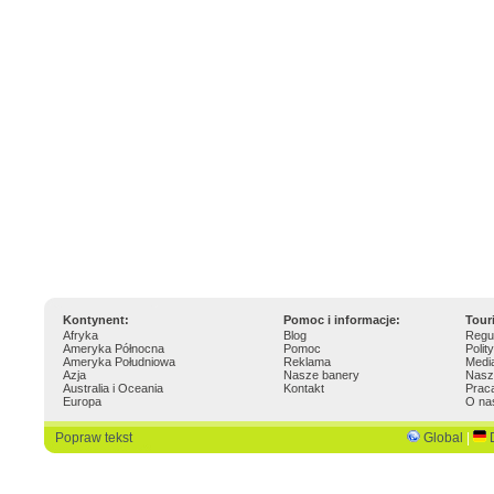
Kontynent:
Pomoc i informacje:
Tour
Afryka
Blog
Regu
Ameryka Północna
Pomoc
Polit
Ameryka Południowa
Reklama
Medi
Azja
Nasze banery
Nasz
Australia i Oceania
Kontakt
Prac
Europa
O na
Popraw tekst
Global
|