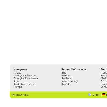
Kontynent:
Pomoc i informacje:
Tour
Afryka
Blog
Regu
Ameryka Północna
Pomoc
Polit
Ameryka Południowa
Reklama
Medi
Azja
Nasze banery
Nasz
Australia i Oceania
Kontakt
Prac
Europa
O na
Popraw tekst
Global
|