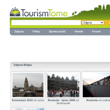
Zdjęcia
Filmy
Społeczność
Hotele
Forum
Zdjęcia Belgia
Antwerpen 2010
od saoes
Bruksela - lipiec 2009
od
Bruksela
od realkat
bkolmasiak