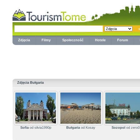
Zdjęcia
Filmy
Społeczność
Hotele
Forum
Zdjęcia Bułgaria
Sofia
od silvia1990p
Bułgaria
od Kosay
Sozopol
od zero0