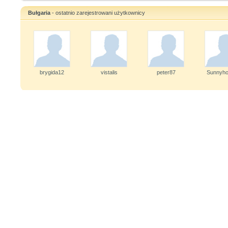
Bułgaria
- ostatnio zarejestrowani użytkownicy
brygida12
vistalis
peter87
Sunnyho