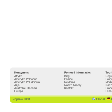
Kontynent:
Pomoc i informacje:
Tour
Afryka
Blog
Regu
Ameryka Północna
Pomoc
Polit
Ameryka Południowa
Reklama
Medi
Azja
Nasze banery
Nasz
Australia i Oceania
Kontakt
Prac
Europa
O na
Popraw tekst
Global
|