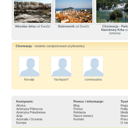
Vrboska-Jelsa
od EwaSz
Dubrownik
od EwaSz
Chorwacja - Park
Narodowy Krka
o
bohema
Chorwacja
- ostatnio zarejestrowani użytkownicy
Novalje
YachtpartY
cometoadria
Kontynent:
Pomoc i informacje:
Tour
Afryka
Blog
Regu
Ameryka Północna
Pomoc
Polit
Ameryka Południowa
Reklama
Medi
Azja
Nasze banery
Nasz
Australia i Oceania
Kontakt
Prac
Europa
O na