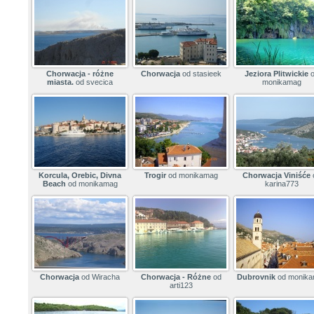
Chorwacja - różne
Chorwacja
od stasieek
Jeziora Plitwickie
o
miasta.
od svecica
monikamag
Korcula, Orebic, Divna
Trogir
od monikamag
Chorwacja Viniśće
Beach
od monikamag
karina773
Chorwacja
od Wiracha
Chorwacja - Różne
od
Dubrovnik
od monika
arti123