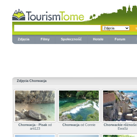
Zdjęcia
Filmy
Społeczność
Hotele
Forum
Zdjęcia Chorwacja
Chorwacja - Pisak
od
Chorwacja
od Connie
Chorwackie różnośc
arti123
EwaSz