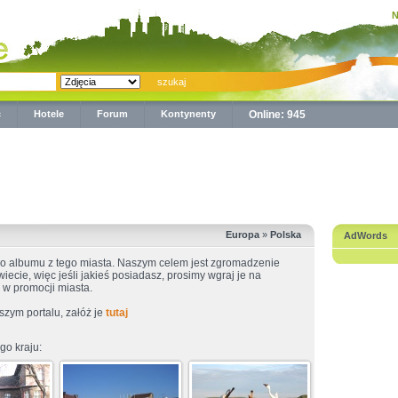
N
ć
Hotele
Forum
Kontynenty
Online: 945
Europa
»
Polska
AdWords
o albumu z tego miasta. Naszym celem jest zgromadzenie
wiecie, więc jeśli jakieś posiadasz, prosimy wgraj je na
w promocji miasta.
szym portalu, załóż je
tutaj
go kraju: