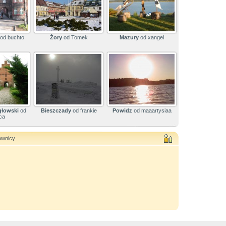
od buchto
Żory
od Tomek
Mazury
od xangel
głowski
od
Bieszczady
od frankie
Powidz
od maaartysiaa
ca
ownicy