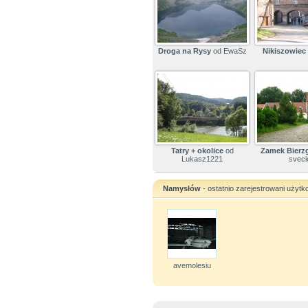
Droga na Rysy
od EwaSz
Nikiszowiec
Tatry + okolice
od
Zamek Bierz
Lukasz1221
sveci
Namysłów
- ostatnio zarejestrowani użytk
avemolesiu