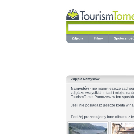
Zdjęcia
Filmy
Społecznoś
Zdjęcia Namysłów
Namysłów
- nie mamy jeszcze żadneg
zdjęć ze wszystkich miast i miejsc na ś
TourismTome. Pomożesz w ten sposób 
Jeśli nie posiadasz jeszcze konta w na
Poniżej prezentujemy inne albumu z te