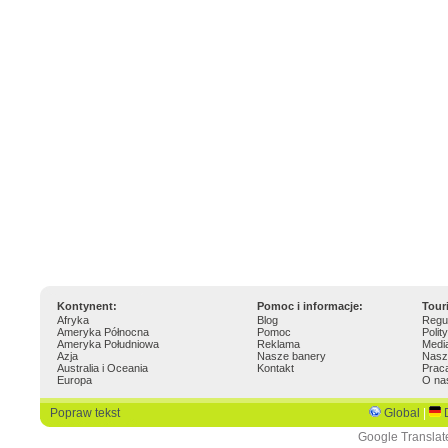
Kontynent:
Pomoc i informacje:
Tour
Afryka
Blog
Regu
Ameryka Północna
Pomoc
Polit
Ameryka Południowa
Reklama
Medi
Azja
Nasze banery
Nasz
Australia i Oceania
Kontakt
Prac
Europa
O na
Popraw tekst
Global
|
Google Translat