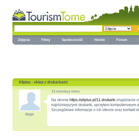
Zdjęcia
Filmy
Społeczność
Hotele
Forum
Allplus - sklep z drukarkami
12 miesięcy temu
Na stronie
https://allplus.pl/11-drukarki
znajdziecie o
najróżniejszymi drukarki, sprzętem komputerowym d
Szczegółowe informacje o ich ofercie oraz kontakt do
daga