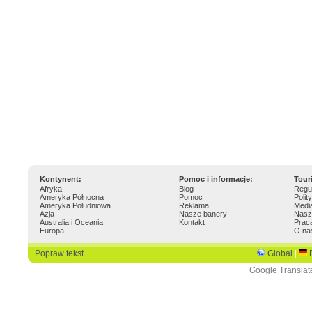
Kontynent:
Pomoc i informacje:
Tour
Afryka
Blog
Regu
Ameryka Północna
Pomoc
Polit
Ameryka Południowa
Reklama
Medi
Azja
Nasze banery
Nasz
Australia i Oceania
Kontakt
Prac
Europa
O na
Popraw tekst
Global
|
Google Translat