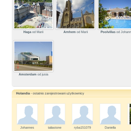
Haga
od Marii
Arnhem
od Marii
Poolvillas
od Johan
Amsterdam
od jusia
Holandia
- ostatnio zarejestrowani użytkownicy
Johannes
taliastone
ryba151079
Daniella