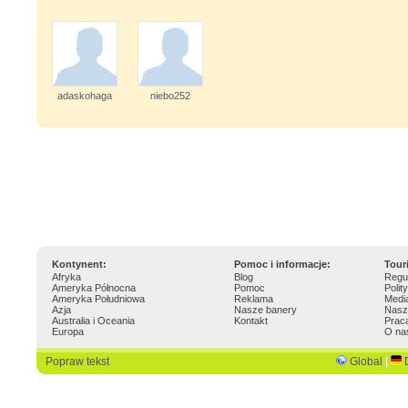
adaskohaga
niebo252
Kontynent:
Pomoc i informacje:
Tour
Afryka
Blog
Regu
Ameryka Północna
Pomoc
Polit
Ameryka Południowa
Reklama
Medi
Azja
Nasze banery
Nasz
Australia i Oceania
Kontakt
Prac
Europa
O na
Popraw tekst
Global
|