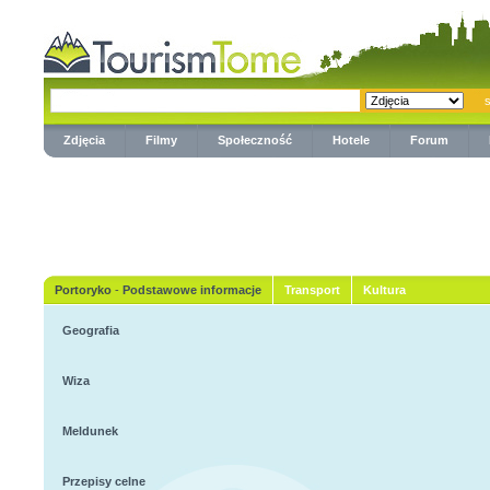
Zdjęcia
Filmy
Społeczność
Hotele
Forum
Portoryko
-
Podstawowe informacje
Transport
Kultura
Geografia
Wiza
Meldunek
Przepisy celne