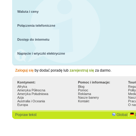
Waluta i ceny
Połączenia telefoniczne
Dostęp do internetu
Napięcie i wtyczki elektryczne
Zaloguj się
by dodać poradę lub
zarejestruj się
za darmo.
Kontynent:
Pomoc i informacje:
Tour
Afryka
Blog
Regu
Ameryka Północna
Pomoc
Polit
Ameryka Południowa
Reklama
Medi
Azja
Nasze banery
Nasz
Australia i Oceania
Kontakt
Prac
Europa
O na
Popraw tekst
Global
|