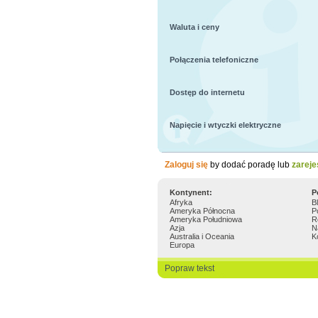
Waluta i ceny
Połączenia telefoniczne
Dostęp do internetu
Napięcie i wtyczki elektryczne
Zaloguj się
by dodać poradę lub
zareje
Kontynent:
P
Afryka
B
Ameryka Północna
P
Ameryka Południowa
R
Azja
N
Australia i Oceania
K
Europa
Popraw tekst