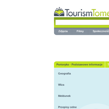
Zdjęcia
Filmy
Społecznoś
Portoryko
-
Podstawowe informacje
T
Geografia
Wiza
Meldunek
Przepisy celne