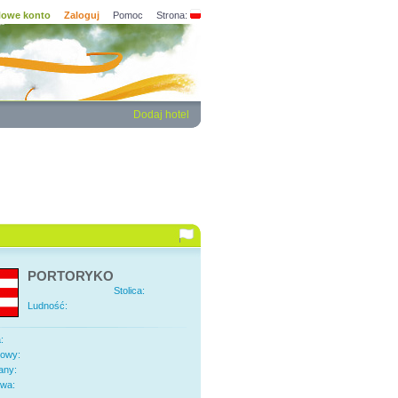
owe konto
Zaloguj
Pomoc
Strona:
Dodaj hotel
PORTORYKO
Stolica:
Ludność:
:
dowy:
any:
twa: