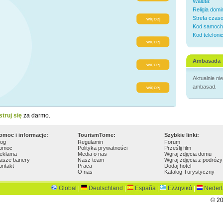
Waluta:
Religia domi
Strefa czas
więcej
Kod samoch
Kod telefoni
więcej
Ambasada
więcej
Aktualnie n
ambasad.
więcej
struj się
za darmo.
omoc i informacje:
TourismTome:
Szybkie linki:
log
Regulamin
Forum
omoc
Polityka prywatności
Prześlij film
eklama
Media o nas
Wgraj zdjęcia domu
asze banery
Nasz team
Wgraj zdjęcia z podróży
ontakt
Praca
Dodaj hotel
O nas
Katalog Turystyczny
Global
|
Deutschland
|
España
|
Ελληνικά
|
Neder
© 20