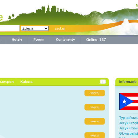
N
ć
Hotele
Forum
Kontynenty
Online: 737
ransport
Kultura
Informacje
więcej
więcej
Typ państwa
więcej
Język urzę
Język używ
Głowa pańs
więcej