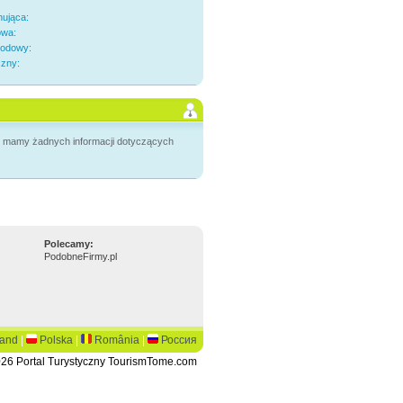
nująca:
owa:
odowy:
czny:
ie mamy żadnych informacji dotyczących
Polecamy:
PodobneFirmy.pl
land
|
Polska
|
România
|
Россия
26 Portal Turystyczny TourismTome.com