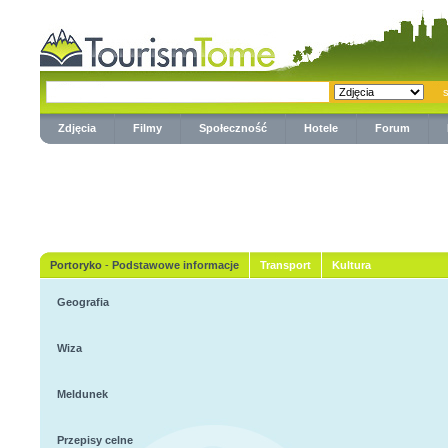
Zdjęcia
Filmy
Społeczność
Hotele
Forum
Portoryko
-
Podstawowe informacje
Transport
Kultura
Geografia
Wiza
Meldunek
Przepisy celne