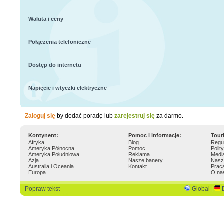
Waluta i ceny
Połączenia telefoniczne
Dostęp do internetu
Napięcie i wtyczki elektryczne
Zaloguj się
by dodać poradę lub
zarejestruj się
za darmo.
Kontynent:
Pomoc i informacje:
Tour
Afryka
Blog
Regu
Ameryka Północna
Pomoc
Polit
Ameryka Południowa
Reklama
Medi
Azja
Nasze banery
Nasz
Australia i Oceania
Kontakt
Prac
Europa
O na
Popraw tekst
Global
|